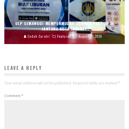
ULP SEMANGGI: MEMPERMUDAH LAYANAN PASPOR DI
JANTUNG KOTA JAKARTA
Endah Caratri
Featured
August 7, 2026
LEAVE A REPLY
Your email address will not be published.
Required fields are marked
*
Comment
*