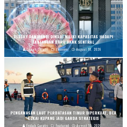
DESTRY DAMAYANTI DINILAI MILIKI KAPASITAS HADAPI
TANTANGAN BARU BANK SENTRAL
Endah Caratri
Ekonomi
August 10, 2026
PENGAWASAN LAUT PERBATASAN TIMUR DIPERKUAT, BEA
CUKAI KUPANG JADI GARDA STRATEGIS
Endah Caratri
Featured
August 10, 2026