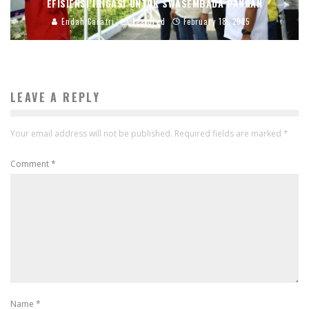
EFISIENSI IRIGASI UNTUK SWASEMBADA PANGAN
Endah Caratri
Featured
February 18, 2025
LEAVE A REPLY
Your email address will not be published.
Required fields are marked
*
Comment
*
Name
*