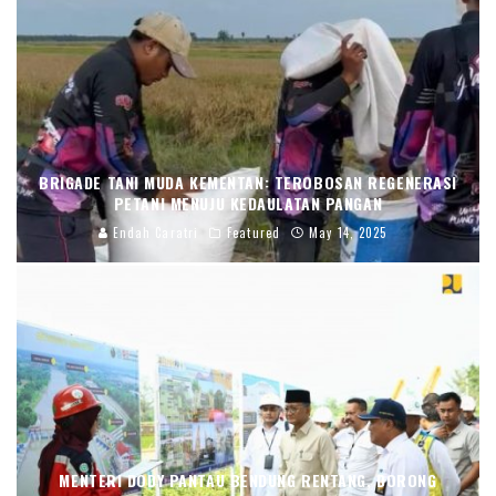
BRIGADE TANI MUDA KEMENTAN: TEROBOSAN REGENERASI
PETANI MENUJU KEDAULATAN PANGAN
Endah Caratri
Featured
May 14, 2025
MENTERI DODY PANTAU BENDUNG RENTANG, DORONG