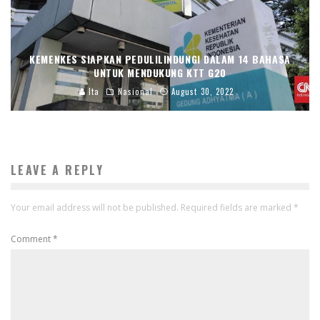
KEMENKES SIAPKAN PEDULILINDUNGI DALAM 14 BAHASA
UNTUK MENDUKUNG KTT G20
Ita
Nasional
August 30, 2022
LEAVE A REPLY
Your email address will not be published.
Required fields are marked
*
Comment
*