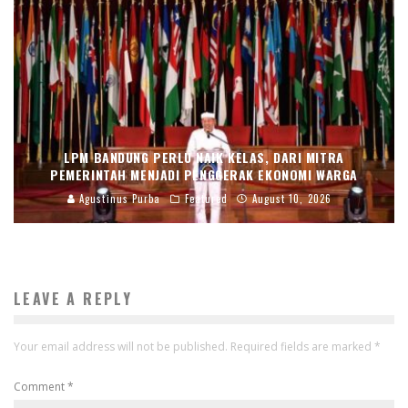
LPM BANDUNG PERLU NAIK KELAS, DARI MITRA
PEMERINTAH MENJADI PENGGERAK EKONOMI WARGA
Agustinus Purba
Featured
August 10, 2026
LEAVE A REPLY
Your email address will not be published.
Required fields are marked
*
Comment
*