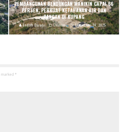
PEMBANGUNAN BENDUNGAN MANIKIN CAPAI 66
PERSEN, PERKUAT KETAHANAN AIR DAN
PANGAN DI KUPANG
Endah Caratri
Ekonomi
September 24, 2025
re marked
*