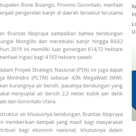
Kabupaten Bone Bulango, Provinsi Gorontalo, manfaat
K
enjadi pengendali banjir di daerah tersebut terutama
I
L
U
haan Brantas Abipraya sampaikan bahwa bendungan
ngai Mongiilo dan mereduksi banjir hingga 84,62
hun 2019 ini memiliki luas genangan 614,72 hektare
nfaat irigasi bagi 4.193 hektare sawah.
lam Proyek Strategis Nasional (PSN) ini juga dapat
aga Minihidro (PLTM) sebesar 4,96 MegaWatt (MW).
akan kurangnya air bersih, pasalnya bendungan yang
kal menyuplai air bersih 2,2 meter kubik per detik
lo dan Gorontalo Utara.
truktur air khususnya bendungan, Brantas Abipraya
an memberikan dampak yang masif bagi masyarakat
ribusi bagi ekonomi nasional, khususnya dalam