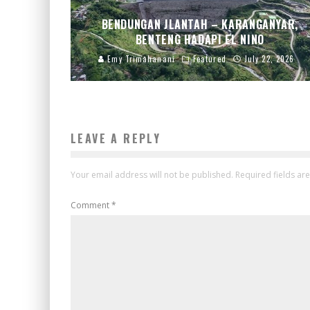
BENDUNGAN JLANTAH – KARANGANYAR,
BENTENG HADAPI EL NINO
Emy Trimahanani
Featured
July 22, 2026
LEAVE A REPLY
Your email address will not be published.
Required fields a
Comment
*