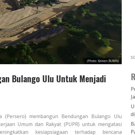
s
(Photo: Kemen BUMN)
R
an Bulango Ulu Untuk Menjadi
P
J
U
d
raya (Persero) membangun Bendungan Bulango Ulu
B
erjaan Umum dan Rakyat (PUPR) untuk mengatasi
P
ningkatkan kesiapsiagaan terhadap bencana