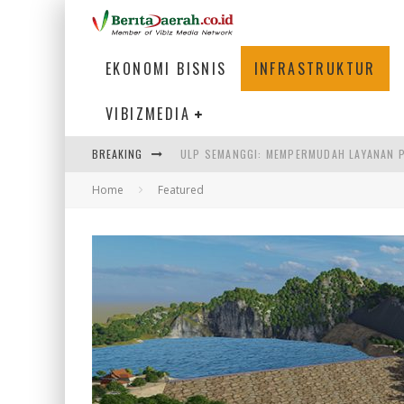
EKONOMI BISNIS
INFRASTRUKTUR
VIBIZMEDIA
ULP SEMANGGI: MEMPERMUDAH LAYANAN P
BREAKING
BAKMI PANGSIT AYAM, KULINER LEGENDAR
Home
Featured
KETIKA INSTITUSI MENENTUKAN MASA DE
PERTUNJUKAN AIR MANCUR SPEKTAKULER 