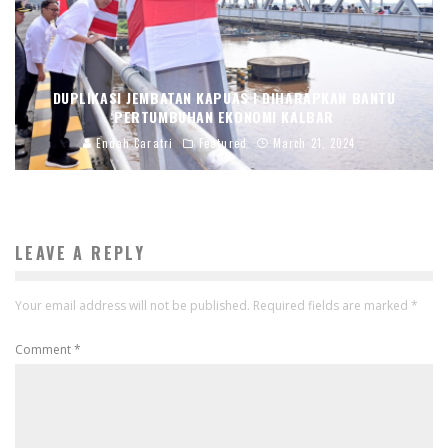
DUPLIKASI JEMBATAN KAPUAS I DIHARAPKAN BANTU
PERTUMBUHAN EKONOMI KALBAR
Endah Caratri
Featured
March 21, 2024
LEAVE A REPLY
Your email address will not be published.
Required fields are marked
*
Comment
*