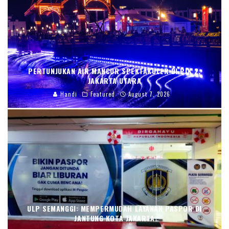
PERTUNJUKAN AIR MANCUR SPEKTAKULER DI PIK 2,
JAKARTA UTARA
Handi
Featured
August 7, 2026
ULP SEMANGGI: MEMPERMUDAH LAYANAN PASPOR DI
JANTUNG KOTA JAKARTA