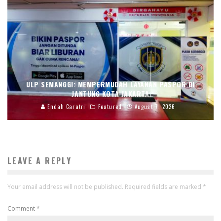
ULP SEMANGGI: MEMPERMUDAH LAYANAN PASPOR DI
JANTUNG KOTA JAKARTA
Endah Caratri
Featured
August 7, 2026
LEAVE A REPLY
Your email address will not be published.
Required fields are marked
*
Comment
*