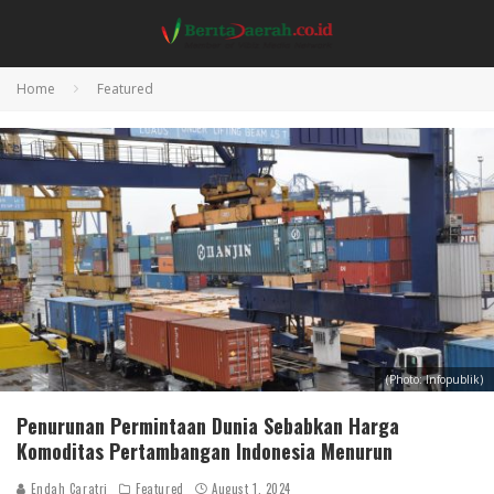
Home
Featured
(Photo: Infopublik)
Penurunan Permintaan Dunia Sebabkan Harga
Komoditas Pertambangan Indonesia Menurun
Endah Caratri
Featured
August 1, 2024