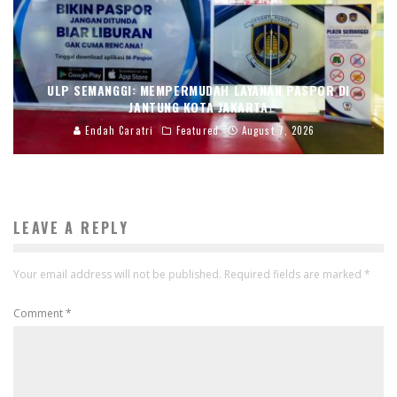
ULP SEMANGGI: MEMPERMUDAH LAYANAN PASPOR DI
JANTUNG KOTA JAKARTA
Endah Caratri
Featured
August 7, 2026
LEAVE A REPLY
Your email address will not be published.
Required fields are marked
*
Comment
*