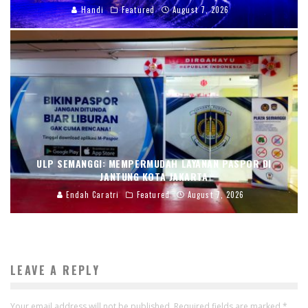
Handi
Featured
August 7, 2026
ULP SEMANGGI: MEMPERMUDAH LAYANAN PASPOR DI
JANTUNG KOTA JAKARTA
Endah Caratri
Featured
August 7, 2026
LEAVE A REPLY
Your email address will not be published.
Required fields are marked
*