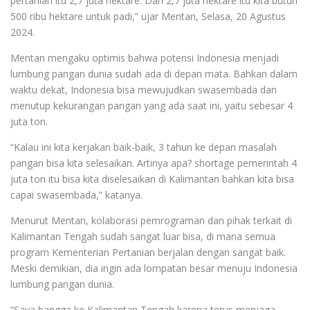
pertanian itu 2,7 juta hektare. Dari 2,7 juta hektare itu kita butuh
500 ribu hektare untuk padi,” ujar Mentan, Selasa, 20 Agustus
2024.
Mentan mengaku optimis bahwa potensi Indonesia menjadi
lumbung pangan dunia sudah ada di depan mata. Bahkan dalam
waktu dekat, Indonesia bisa mewujudkan swasembada dan
menutup kekurangan pangan yang ada saat ini, yaitu sebesar 4
juta ton.
“Kalau ini kita kerjakan baik-baik, 3 tahun ke depan masalah
pangan bisa kita selesaikan. Artinya apa? shortage pemerintah 4
juta ton itu bisa kita diselesaikan di Kalimantan bahkan kita bisa
capai swasembada,” katanya.
Menurut Mentan, kolaborasi pemrograman dan pihak terkait di
Kalimantan Tengah sudah sangat luar bisa, di mana semua
program Kementerian Pertanian berjalan dengan sangat baik.
Meski demikian, dia ingin ada lompatan besar menuju Indonesia
lumbung pangan dunia.
“Saya bangga ke Kalimantan Tengah karena terus menjaga