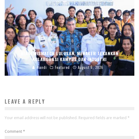
ATASI MISMATCH LULUSAN, MENAKER TEKANKAN
KOLABORASI KAMPUS DAN INDUSTRI
Handi
Featured
August 6, 2026
LEAVE A REPLY
Your email address will not be published.
Required fields are marked
*
Comment
*