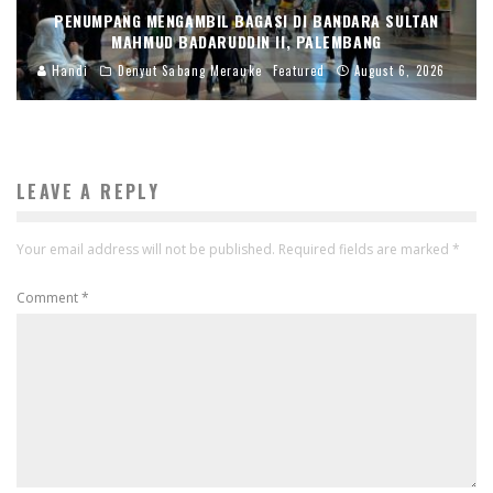
PENUMPANG MENGAMBIL BAGASI DI BANDARA SULTAN
MAHMUD BADARUDDIN II, PALEMBANG
Handi
Denyut Sabang Merauke
Featured
August 6, 2026
LEAVE A REPLY
Your email address will not be published.
Required fields are marked
*
Comment
*