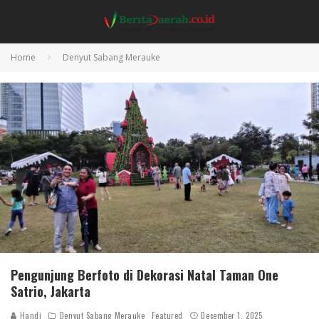
Home
Denyut Sabang Merauke
Pengunjung Berfoto di Dekorasi Natal Taman One
Satrio, Jakarta
Handi
Denyut Sabang Merauke
Featured
December 1, 2025