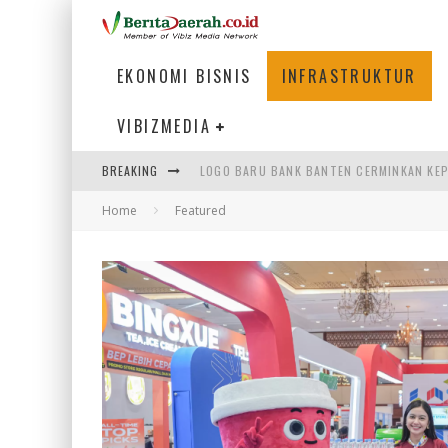
EKONOMI BISNIS
INFRASTRUKTUR
VIBIZMEDIA
LOGO BARU BANK BANTEN CERMINKAN KEP
BREAKING
COUNTER TRANSIT PESAWAT DI TERMINA
Home
Featured
BELAJAR MANUFAKTUR BERBASIS AI DARI
PEMERINTAH DAERAH PERLU PERCEPAT IN