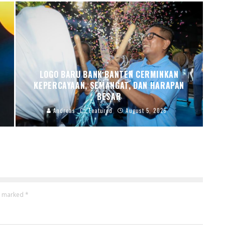
LOGO BARU BANK BANTEN CERMINKAN
KEPERCAYAAN, SEMANGAT, DAN HARAPAN
BESAR
Andreas
Featured
August 5, 2026
re marked
*