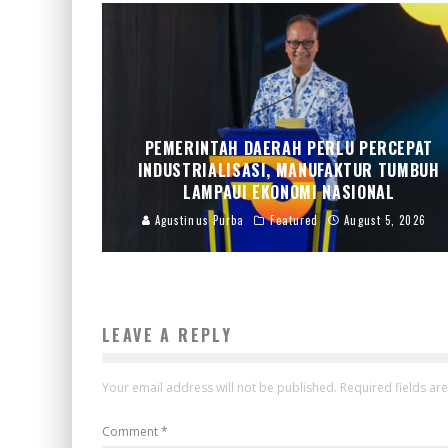
PEMERINTAH DAERAH PERLU PERCEPAT
INDUSTRIALISASI, MANUFAKTUR TUMBUH
LAMPAUI EKONOMI NASIONAL
Agustinus Purba
Featured
August 5, 2026
LEAVE A REPLY
Your email address will not be published.
Required fields a
Comment
*