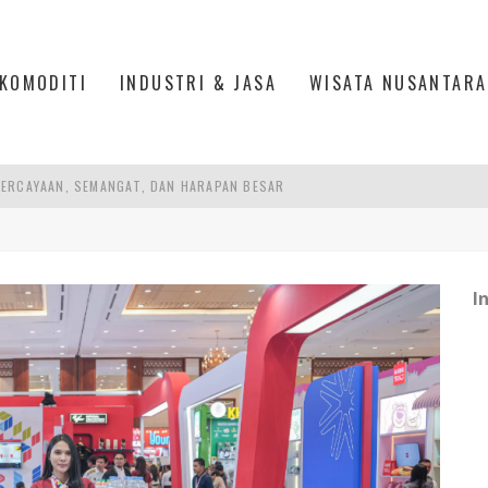
KOMODITI
INDUSTRI & JASA
WISATA NUSANTARA
ERCAYAAN, SEMANGAT, DAN HARAPAN BESAR
L 1C, BANDARA SOEKARNO HATTA, TANGERANG
 PENGALAMAN JEPANG
DUSTRIALISASI, MANUFAKTUR TUMBUH LAMPAUI EKONOMI NASIONAL
I