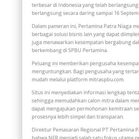
terbesar di Indonesia yang telah berlangsung
berlangsung secara daring sampai 16 Septemb
Dalam pameran ini, Pertamina Patra Niaga me
berbagai solusi bisnis lain yang dapat diimpl
juga menawarkan kesempatan bergabung dalam
berkembang di SPBU Pertamina.
Peluang ini memberikan pengusaha kesempata
menguntungkan. Bagi pengusaha yang tertari
mudah melalui platform mitraspbu.com.
Situs ini menyediakan informasi lengkap tent
sehingga memudahkan calon mitra dalam memili
dapat mengajukan permohonan kemitraan seca
prosesnya lebih simpel dan transparan.
Direktur Pemasaran Regional PT Pertamina P
bahwa NFR menjadi salah satu fokus utama 