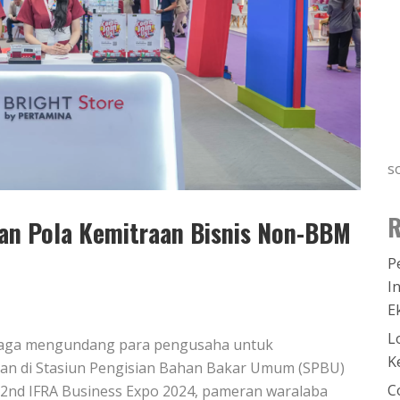
s
R
an Pola Kemitraan Bisnis Non-BBM
P
I
E
L
 Niaga mengundang para pengusaha untuk
K
an di Stasiun Pengisian Bahan Bakar Umum (SPBU)
C
 22nd IFRA Business Expo 2024, pameran waralaba