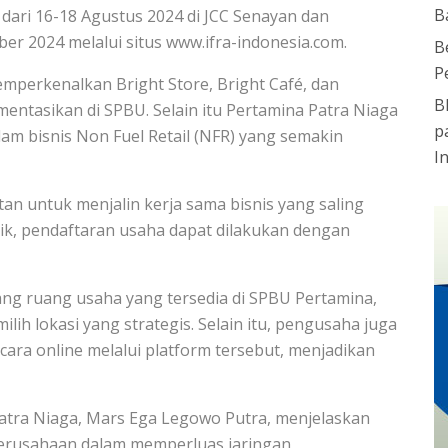
B
 dari 16-18 Agustus 2024 di JCC Senayan dan
er 2024 melalui situs www.ifra-indonesia.com.
B
P
mperkenalkan Bright Store, Bright Café, dan
B
ementasikan di SPBU. Selain itu Pertamina Patra Niaga
p
 bisnis Non Fuel Retail (NFR) yang semakin
I
n untuk menjalin kerja sama bisnis yang saling
k, pendaftaran usaha dapat dilakukan dengan
ang ruang usaha yang tersedia di SPBU Pertamina,
h lokasi yang strategis. Selain itu, pengusaha juga
ra online melalui platform tersebut, menjadikan
atra Niaga, Mars Ega Legowo Putra, menjelaskan
perusahaan dalam memperluas jaringan