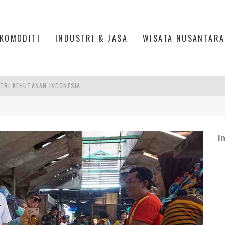
KOMODITI
INDUSTRI & JASA
WISATA NUSANTARA
TRI KEHUTANAN INDONESIA
AKER: PENGUATAN KOMPETENSI LULUSAN PERGURUAN TINGGI PENTING
RA SULTAN MAHMUD BADARUDDIN II, PALEMBANG
I
R SESUAIKAN REGULASI KETENAGAKERJAAN