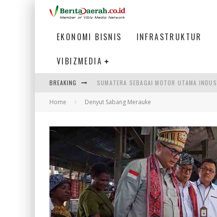
EKONOMI BISNIS
INFRASTRUKTUR
VIBIZMEDIA
SUMATERA SEBAGAI MOTOR UTAMA INDUS
BREAKING
MENJAWAB KEBUTUHAN DUNIA KERJA, MEN
Home
Denyut Sabang Merauke
PENUMPANG MENGAMBIL BAGASI DI BANDA
HADAPI DINAMIKA DUNIA KERJA, KEMNAKE