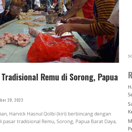
s
R
 Tradisional Remu di Sorong, Papua
H
S
ber 28, 2023
S
K
ian, Harvick Hasnul Qolbi (kiri) berbincang dengan
M
 pasar tradisional Remu, Sorong, Papua Barat Daya,
P