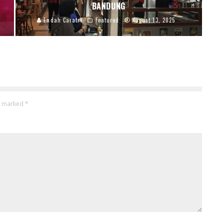
BANDUNG
Endah Caratri
Featured
August 13, 2025
re marked
*