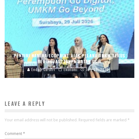
PENDIRI NAMIRA ECOPRINT AJAK PELAKU UMKM TERUS
BERINOVASI TANPA BATAS USIA
Endah Caratri
Ekonomi
July 29, 2026
LEAVE A REPLY
Your email address will not be published.
Required fields are marked
*
Comment
*