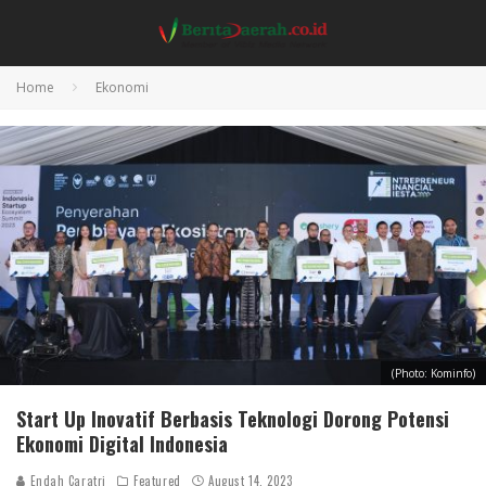
Home
Ekonomi
(Photo: Kominfo)
Start Up Inovatif Berbasis Teknologi Dorong Potensi
Ekonomi Digital Indonesia
Endah Caratri
Featured
August 14, 2023