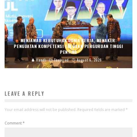
MENJAWAB KEBUTUHAN DUNIA KERJA, MENAKER:
PENGUATAN KOMPETENSI LULUSAN PERGURUAN TINGGI
PENTING
Handi
Featured
August 6, 2026
LEAVE A REPLY
Your email address will not be published.
Required fields are marked
*
Comment
*