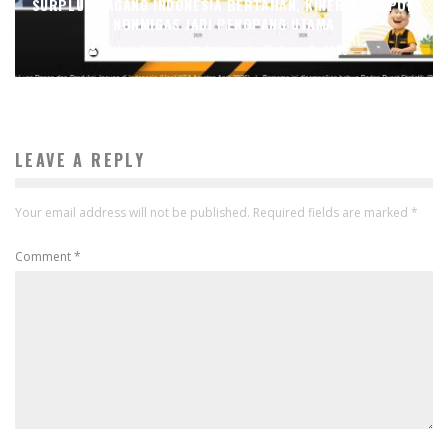
SURPLUS DAGANG INDONESIA BERTAHAN, KINERJA EKSPOR
NONMIGAS JADI PENOPANG UTAMA
Endah Caratri
Featured
June 3, 2026
LEAVE A REPLY
Your email address will not be published.
Required fields are marked
*
Comment
*