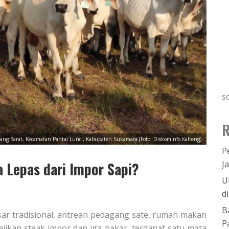
s
R
ng Barat, Kecamatan Pantai Lunci, Kabupaten Sukamara (Foto: Diskominfo Kalteng)
P
 Lepas dari Impor Sapi?
J
U
d
B
asar tradisional, antrean pedagang sate, rumah makan
P
ikan steak impor dan iga bakar, terdapat satu mata