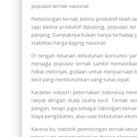
populasi ternak nasional.
Pemotongan ternak betina produktif telah la
sapi betina produktif dipotong, populasi 
panjang. Dampaknya bukan hanya terhadap p
stabilitas harga daging nasional.
Di tengah tekanan kebutuhan konsumsi yang
menjaga populasi ternak sambil memastikan
hidup melonjak, godaan untuk menjual sapi b
kecil yang membutuhkan uang tunai cepat.
Karakter industri peternakan Indonesia me
rakyat dengan skala usaha kecil. Ternak s
pangan, tetapi juga sebagai tabungan keluarg
biaya pengobatan, atau saat kebutuhan eko
Karena itu, statistik pemotongan ternak sesu
tetapi juga menggambarkan denyut ekonomi