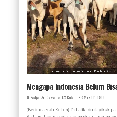
Peternakan Sapi Potong Sukamara Ranch di Desa Caba
Mengapa Indonesia Belum Bisa
Fadjar Ari Dewanto
Kolom
May 22, 2026
(Beritadaerah-Kolom) Di balik hiruk-pikuk p
Padang, hingga restoran modern yang menyaj