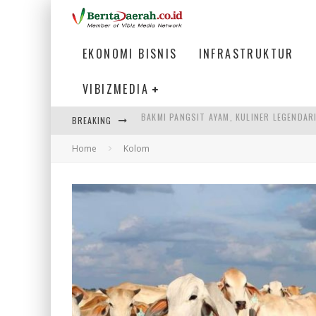
EKONOMI BISNIS
INFRASTRUKTUR
VIBIZMEDIA
BREAKING
KETIKA INSTITUSI MENENTUKAN MASA DE
Home
Kolom
PERTUNJUKAN AIR MANCUR SPEKTAKULER 
ULP SEMANGGI: MEMPERMUDAH LAYANAN P
BAKMI PANGSIT AYAM, KULINER LEGENDAR