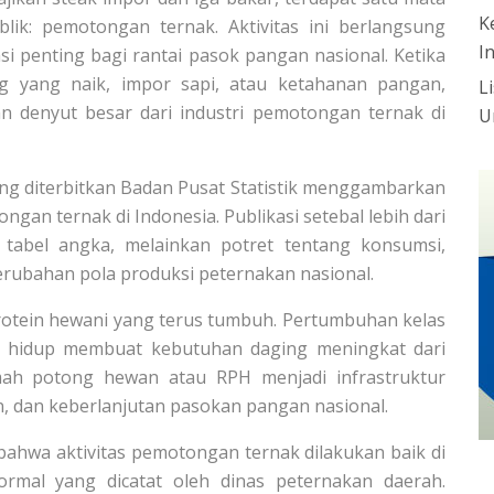
K
lik: pemotongan ternak. Aktivitas ini berlangsung
I
asi penting bagi rantai pasok pangan nasional. Ketika
g yang naik, impor sapi, atau ketahanan pangan,
L
denyut besar dari industri pemotongan ternak di
U
ng diterbitkan Badan Pusat Statistik menggambarkan
gan ternak di Indonesia. Publikasi setebal lebih dari
tabel angka, melainkan potret tentang konsumsi,
erubahan pola produksi peternakan nasional.
rotein hewani yang terus tumbuh. Pertumbuhan kelas
a hidup membuat kebutuhan daging meningkat dari
mah potong hewan atau RPH menjadi infrastruktur
, dan keberlanjutan pasokan pangan nasional.
bahwa aktivitas pemotongan ternak dilakukan baik di
ormal yang dicatat oleh dinas peternakan daerah.