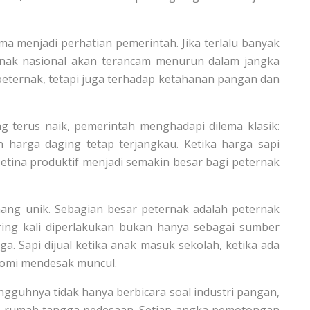
ma menjadi perhatian pemerintah. Jika terlalu banyak
ternak nasional akan terancam menurun dalam jangka
eternak, tetapi juga terhadap ketahanan pangan dan
 terus naik, pemerintah menghadapi dilema klasik:
 harga daging tetap terjangkau. Ketika harga sapi
etina produktif menjadi semakin besar bagi peternak
mang unik. Sebagian besar peternak adalah peternak
ering kali diperlakukan bukan hanya sebagai sumber
a. Sapi dijual ketika anak masuk sekolah, ketika ada
nomi mendesak muncul.
ngguhnya tidak hanya berbicara soal industri pangan,
 rumah tangga pedesaan. Setiap angka pemotongan