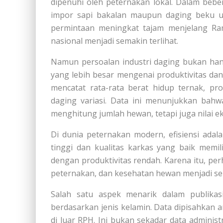
dipenuhi oleh peternakan lokal. Dalam beb
impor sapi bakalan maupun daging beku un
permintaan meningkat tajam menjelang Rama
nasional menjadi semakin terlihat.
Namun persoalan industri daging bukan han
yang lebih besar mengenai produktivitas dan ef
mencatat rata-rata berat hidup ternak, pr
daging variasi. Data ini menunjukkan bahw
menghitung jumlah hewan, tetapi juga nilai e
Di dunia peternakan modern, efisiensi adal
tinggi dan kualitas karkas yang baik memil
dengan produktivitas rendah. Karena itu, pe
peternakan, dan kesehatan hewan menjadi se
Salah satu aspek menarik dalam publikas
berdasarkan jenis kelamin. Data dipisahkan 
di luar RPH. Ini bukan sekadar data administ