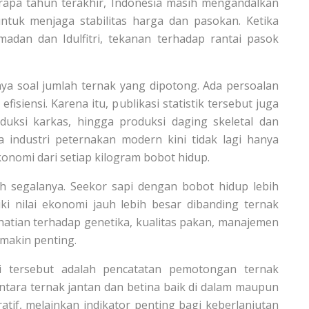
erapa tahun terakhir, Indonesia masih mengandalkan
tuk menjaga stabilitas harga dan pasokan. Ketika
dan dan Idulfitri, tekanan terhadap rantai pasok
ya soal jumlah ternak yang dipotong. Ada persoalan
isiensi. Karena itu, publikasi statistik tersebut juga
oduksi karkas, hingga produksi daging skeletal dan
a industri peternakan modern kini tidak lagi hanya
konomi dari setiap kilogram bobot hidup.
ah segalanya. Seekor sapi dengan bobot hidup lebih
iki nilai ekonomi jauh lebih besar dibanding ternak
rhatian terhadap genetika, kualitas pakan, manajemen
makin penting.
i tersebut adalah pencatatan pemotongan ternak
antara ternak jantan dan betina baik di dalam maupun
ratif, melainkan indikator penting bagi keberlanjutan