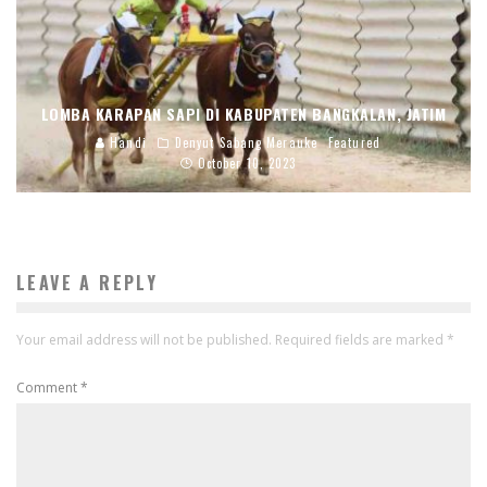
LOMBA KARAPAN SAPI DI KABUPATEN BANGKALAN, JATIM
Handi
Denyut Sabang Merauke
Featured
October 10, 2023
LEAVE A REPLY
Your email address will not be published.
Required fields are marked
*
Comment
*