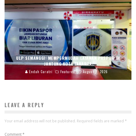
ULP SEMANGGI: MEMPERMUDAH LAYANAN PASPOR DI
JANTUNG KOTA JAKARTA
Endah Caratri
Featured
August 7, 2026
LEAVE A REPLY
Your email address will not be published.
Required fields are marked
*
Comment
*