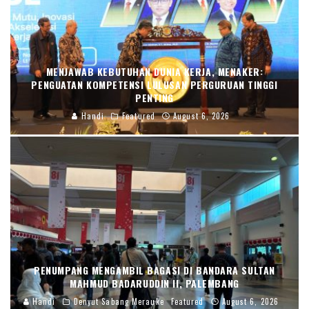
MENJAWAB KEBUTUHAN DUNIA KERJA, MENAKER:
PENGUATAN KOMPETENSI LULUSAN PERGURUAN TINGGI
PENTING
Handi
Featured
August 6, 2026
PENUMPANG MENGAMBIL BAGASI DI BANDARA SULTAN
MAHMUD BADARUDDIN II, PALEMBANG
Handi
Denyut Sabang Merauke
Featured
August 6, 2026