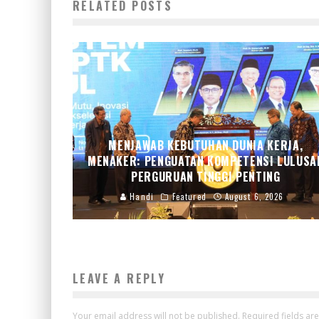
RELATED POSTS
MENJAWAB KEBUTUHAN DUNIA KERJA,
MENAKER: PENGUATAN KOMPETENSI LULUSA
PERGURUAN TINGGI PENTING
Handi
Featured
August 6, 2026
LEAVE A REPLY
Your email address will not be published.
Required fields a