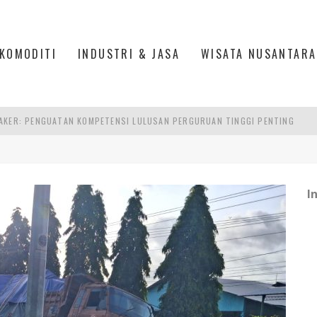
KOMODITI
INDUSTRI & JASA
WISATA NUSANTARA
AKER: PENGUATAN KOMPETENSI LULUSAN PERGURUAN TINGGI PENTING
RA SULTAN MAHMUD BADARUDDIN II, PALEMBANG
S, MANADO
TRI KEHUTANAN INDONESIA
I