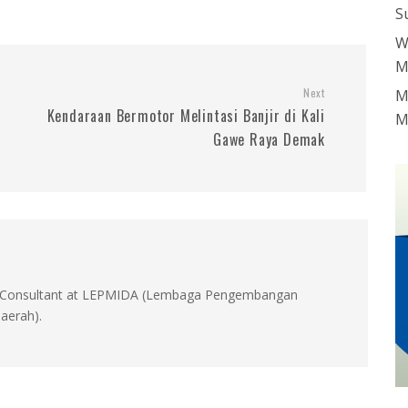
S
W
M
Next
M
Kendaraan Bermotor Melintasi Banjir di Kali
M
Gawe Raya Demak
id, Consultant at LEPMIDA (Lembaga Pengembangan
aerah).