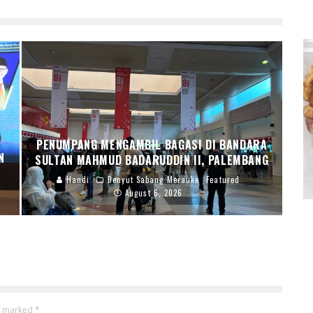
PENUMPANG MENGAMBIL BAGASI DI BANDARA
N
SULTAN MAHMUD BADARUDDIN II, PALEMBANG
Handi
Denyut Sabang Merauke
Featured
August 6, 2026
re marked
*