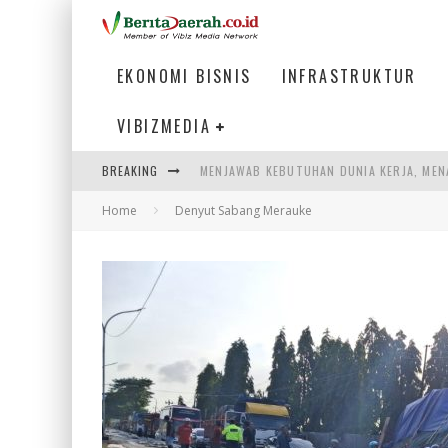
EKONOMI BISNIS
INFRASTRUKTUR
VIBIZMEDIA
MENJAWAB KEBUTUHAN DUNIA KERJA, MEN
BREAKING
PENUMPANG MENGAMBIL BAGASI DI BANDA
Home
Denyut Sabang Merauke
WARGA MEMANCING DI KAWASAN MEGAMA
SUMATERA SEBAGAI MOTOR UTAMA INDUS