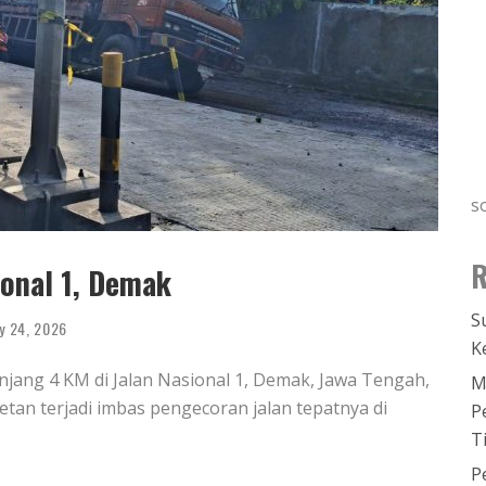
s
R
ional 1, Demak
S
y 24, 2026
K
jang 4 KM di Jalan Nasional 1, Demak, Jawa Tengah,
M
etan terjadi imbas pengecoran jalan tepatnya di
P
T
P