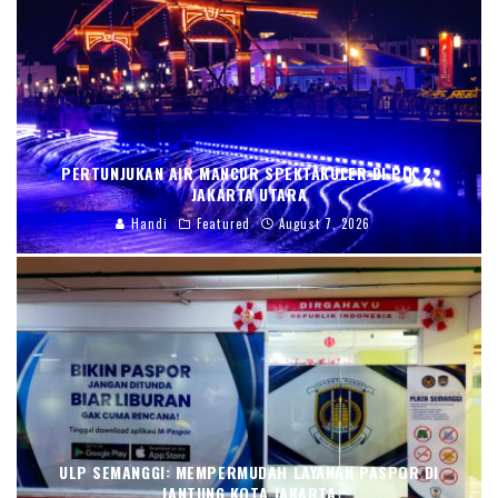
PERTUNJUKAN AIR MANCUR SPEKTAKULER DI PIK 2,
JAKARTA UTARA
Handi
Featured
August 7, 2026
ULP SEMANGGI: MEMPERMUDAH LAYANAN PASPOR DI
JANTUNG KOTA JAKARTA