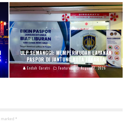
I
ULP SEMANGGI: MEMPERMUDAH LAYANAN
PASPOR DI JANTUNG KOTA JAKARTA
Endah Caratri
Featured
August 7, 2026
re marked
*