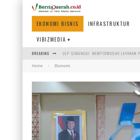
EKONOMI BISNIS
INFRASTRUKTUR
VIBIZMEDIA
BREAKING
ULP SEMANGGI: MEMPERMUDAH LAYANAN P
Home
Ekonomi
BAKMI PANGSIT AYAM, KULINER LEGENDAR
KETIKA INSTITUSI MENENTUKAN MASA DE
PERTUNJUKAN AIR MANCUR SPEKTAKULER 