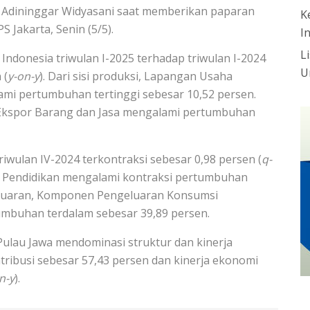
a Adininggar Widyasani saat memberikan paparan
K
Jakarta, Senin (5/5).
I
L
ndonesia triwulan I-2025 terhadap triwulan I-2024
U
 (
y-on-y
). Dari sisi produksi, Lapangan Usaha
mi pertumbuhan tertinggi sebesar 10,52 persen.
 Ekspor Barang dan Jasa mengalami pertumbuhan
riwulan IV-2024 terkontraksi sebesar 0,98 persen (
q-
asa Pendidikan mengalami kontraksi pertumbuhan
ngeluaran, Komponen Pengeluaran Konsumsi
umbuhan terdalam sebesar 39,89 persen.
 Pulau Jawa mendominasi struktur dan kinerja
tribusi sebesar 57,43 persen dan kinerja ekonomi
n-y
).