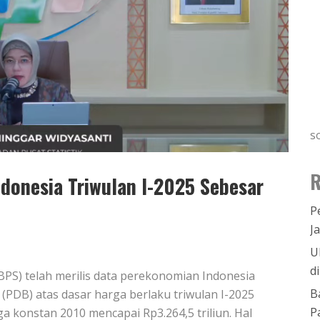
s
R
onesia Triwulan I-2025 Sebesar
P
J
U
d
(BPS) telah merilis data perekonomian Indonesia
B
PDB) atas dasar harga berlaku triwulan I-2025
P
ga konstan 2010 mencapai Rp3.264,5 triliun. Hal