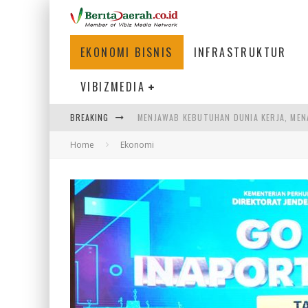
EKONOMI BISNIS
INFRASTRUKTUR
VIBIZMEDIA
MENJAWAB KEBUTUHAN DUNIA KERJA, MEN
BREAKING
PENUMPANG MENGAMBIL BAGASI DI BANDA
Home
Ekonomi
WARGA MEMANCING DI KAWASAN MEGAMA
SUMATERA SEBAGAI MOTOR UTAMA INDUS