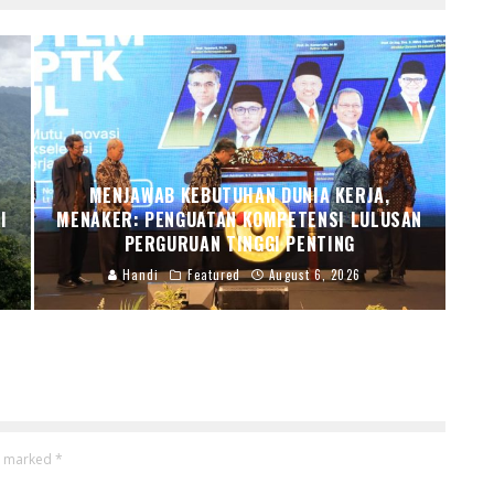
MENJAWAB KEBUTUHAN DUNIA KERJA,
I
MENAKER: PENGUATAN KOMPETENSI LULUSAN
PERGURUAN TINGGI PENTING
Handi
Featured
August 6, 2026
re marked
*