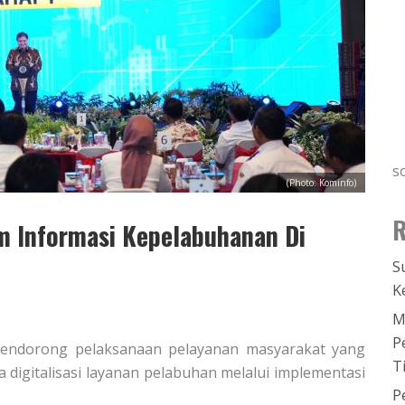
s
(Photo: Kominfo)
R
em Informasi Kepelabuhanan Di
S
K
M
P
 mendorong pelaksanaan pelayanan masyarakat yang
T
a digitalisasi layanan pelabuhan melalui implementasi
P