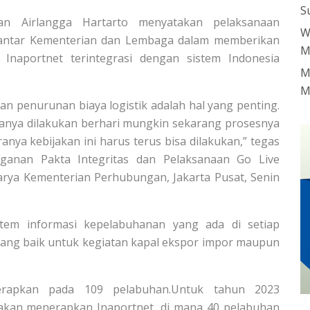
S
an Airlangga Hartarto menyatakan pelaksanaan
W
 antar Kementerian dan Lembaga dalam memberikan
M
naportnet terintegrasi dengan sistem Indonesia
M
M
an penurunan biaya logistik adalah hal yang penting.
sanya dilakukan berhari mungkin sekarang prosesnya
ranya kebijakan ini harus terus bisa dilakukan,” tegas
ganan Pakta Integritas dan Pelaksanaan Go Live
arya Kementerian Perhubungan, Jakarta Pusat, Senin
stem informasi kepelabuhanan yang ada di setiap
barang baik untuk kegiatan kapal ekspor impor maupun
terapkan pada 109 pelabuhan.Untuk tahun 2023
akan menerapkan Inaportnet, di mana 40 pelabuhan