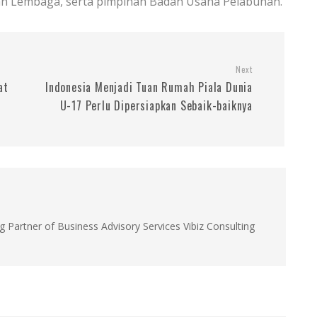
an Lembaga, serta pimpinan Badan Usaha Pelabuhan.
Next
at
Indonesia Menjadi Tuan Rumah Piala Dunia
U-17 Perlu Dipersiapkan Sebaik-baiknya
g Partner of Business Advisory Services Vibiz Consulting