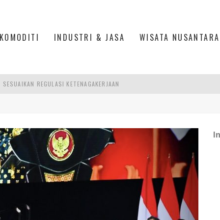
KOMODITI
INDUSTRI & JASA
WISATA NUSANTARA
R SESUAIKAN REGULASI KETENAGAKERJAAN
TRI KEHUTANAN INDONESIA
AKER: PENGUATAN KOMPETENSI LULUSAN PERGURUAN TINGGI PENTING
I
26: MENJADI PILAR PERTUMBUHAN EKONOMI YANG KIAN TANGGUH DAN BERK