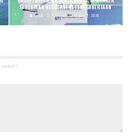
NG
HADAPI DINAMIKA DUNIA KERJA, KEMNAKER
SESUAIKAN REGULASI KETENAGAKERJAAN
Handi
Featured
August 7, 2026
re marked
*