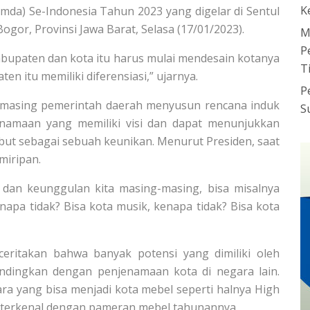
K
da) Se-Indonesia Tahun 2023 yang digelar di Sentul
gor, Provinsi Jawa Barat, Selasa (17/01/2023).
M
P
kabupaten dan kota itu harus mulai mendesain kotanya
T
en itu memiliki diferensiasi,” ujarnya.
P
g-masing pemerintah daerah menyusun rencana induk
S
enamaan yang memiliki visi dan dapat menunjukkan
but sebagai sebuah keunikan. Menurut Presiden, saat
miripan.
 dan keunggulan kita masing-masing, bisa misalnya
enapa tidak? Bisa kota musik, kenapa tidak? Bisa kota
eritakan bahwa banyak potensi yang dimiliki oleh
andingkan dengan penjenamaan kota di negara lain.
ra yang bisa menjadi kota mebel seperti halnya High
ng terkenal dengan pameran mebel tahunannya.