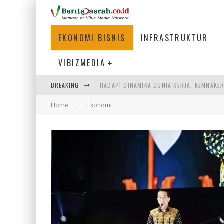
EKONOMI BISNIS
INFRASTRUKTUR
VIBIZMEDIA
HADAPI DINAMIKA DUNIA KERJA, KEMNAKE
BREAKING
SUMATERA SEBAGAI MOTOR UTAMA INDUS
Home
Ekonomi
MENJAWAB KEBUTUHAN DUNIA KERJA, MEN
KEBANGKITAN PARIWISATA INDONESIA 20