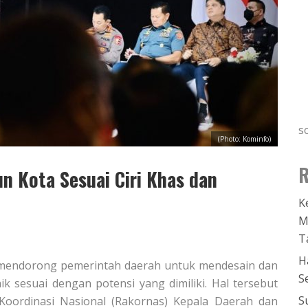
s
(Photo: Kominfo)
R
 Kota Sesuai Ciri Khas dan
K
M
T
H
 mendorong pemerintah daerah untuk mendesain dan
S
 sesuai dengan potensi yang dimiliki. Hal tersebut
S
oordinasi Nasional (Rakornas) Kepala Daerah dan