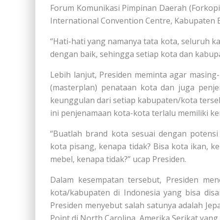
Forum Komunikasi Pimpinan Daerah (Forkopim
International Convention Centre, Kabupaten Bo
“Hati-hati yang namanya tata kota, seluruh 
dengan baik, sehingga setiap kota dan kabupat
Lebih lanjut, Presiden meminta agar masin
(masterplan) penataan kota dan juga penj
keunggulan dari setiap kabupaten/kota terse
ini penjenamaan kota-kota terlalu memiliki ke
“Buatlah brand kota sesuai dengan potensi
kota pisang, kenapa tidak? Bisa kota ikan, k
mebel, kenapa tidak?” ucap Presiden.
Dalam kesempatan tersebut, Presiden menc
kota/kabupaten di Indonesia yang bisa dis
Presiden menyebut salah satunya adalah Jepa
Point di North Carolina, Amerika Serikat ya