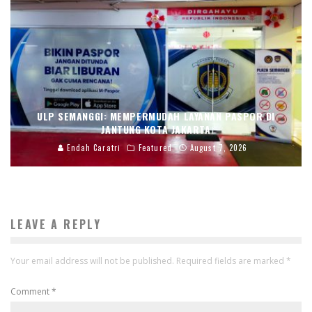
ULP SEMANGGI: MEMPERMUDAH LAYANAN PASPOR DI
JANTUNG KOTA JAKARTA
Endah Caratri
Featured
August 7, 2026
LEAVE A REPLY
Your email address will not be published.
Required fields are marked
*
Comment
*