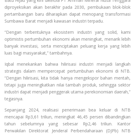
Batu Hijau yang kini dikelola PT Amman Mineral Nusa Tenggara
diproyeksikan akan berakhir pada 2030, pembukaan blok-blok
pertambangan baru diharapkan dapat menopang transformasi
Sumbawa Barat menjadi kawasan industri terpadu.
“Dengan terbentuknya ekosistem industri yang solid, kami
optimistis pertumbuhan ekonomi akan meningkat, menarik lebih
banyak investasi, serta menciptakan peluang kerja yang lebih
luas bagi masyarakat,” tambahnya.
Iqbal menekankan bahwa hilirisasi industri menjadi langkah
strategis dalam mempercepat pertumbuhan ekonomi di NTB.
“Dengan hilirisasi, kita tidak hanya mengekspor bahan mentah,
tetapi juga meningkatkan nilai tambah produk, sehingga sektor
industri dapat menjadi penggerak utama perekonomian daerah,”
tegasnya.
Sepanjang 2024, realisasi penerimaan bea keluar di NTB
mencapai Rp3,61 triliun, meningkat 46,45 persen dibandingkan
tahun sebelumnya yang sebesar Rp2,46 triliun. Kantor
Perwakilan Direktorat Jenderal Perbendaharaan (DJPb) NTB