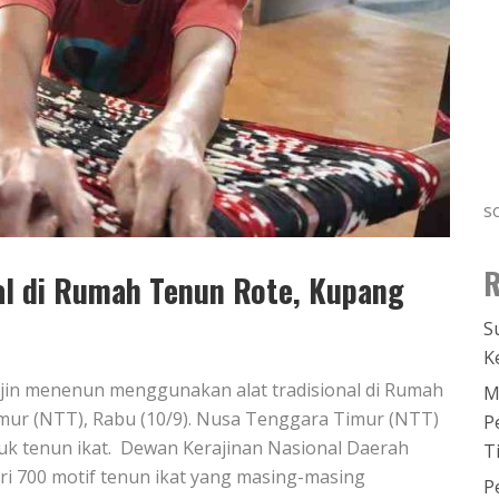
s
R
nal di Rumah Tenun Rote, Kupang
S
K
jin menenun menggunakan alat tradisional di Rumah
M
ur (NTT), Rabu (10/9). Nusa Tenggara Timur (NTT)
P
duk tenun ikat. Dewan Kerajinan Nasional Daerah
T
ri 700 motif tenun ikat yang masing-masing
P