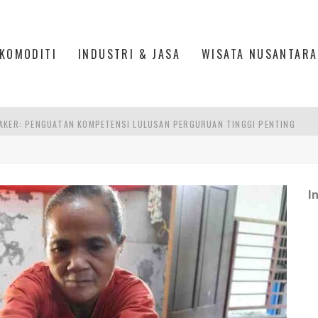
KOMODITI
INDUSTRI & JASA
WISATA NUSANTARA
AKER: PENGUATAN KOMPETENSI LULUSAN PERGURUAN TINGGI PENTING
RA SULTAN MAHMUD BADARUDDIN II, PALEMBANG
S, MANADO
I
TRI KEHUTANAN INDONESIA