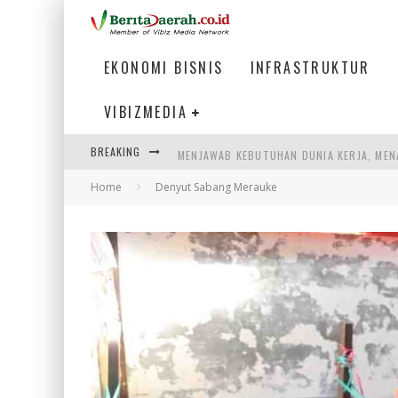
EKONOMI BISNIS
INFRASTRUKTUR
VIBIZMEDIA
BREAKING
MENJAWAB KEBUTUHAN DUNIA KERJA, MEN
Home
Denyut Sabang Merauke
PENUMPANG MENGAMBIL BAGASI DI BANDA
WARGA MEMANCING DI KAWASAN MEGAMA
SUMATERA SEBAGAI MOTOR UTAMA INDUS