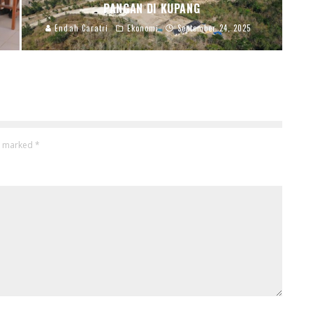
PANGAN DI KUPANG
Endah Caratri
Ekonomi
September 24, 2025
re marked
*