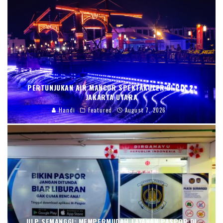
PERTUNJUKAN AIR MANCUR SPEKTAKULER DI PIK 2,
JAKARTA UTARA
Handi
Featured
August 7, 2026
ULP SEMANGGI: MEMPERMUDAH LAYANAN PASPOR DI