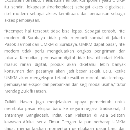
Ekosistem tersebut melibatkan empat komponen yaitu UMKM
itu sendiri, lokapasar (marketplace) sebagai akses digitalisasi,
ritel modern sebagai akses kemitraan, dan perbankan sebagai
akses pembiayaan.
“Keempat hal tersebut tidak bisa lepas. Sebagai contoh, ritel
modern di Surabaya tidak perlu membeli sambal di Jakarta.
Pasok sambal dari UMKM di Surabaya. UMKM dapat pasar, ritel
modern tidak perlu mengeluarkan ongkos pengiriman dari
Jakarta. Kemudian, pemasaran digital tidak bisa dihindari. Ketika
masuk ranah digital, produk akan diketahui lebih banyak
konsumen dan pasarnya akan jadi besar sekali. Lalu, ketika
UMKM akan mengekspor tetapi kesulitan modal, ada lembaga
pembiayaan ekspor dan perbankan dari segi modal usaha,” tutur
Mendag Zulkifli Hasan.
Zulkifli Hasan juga menjelaskan upaya pemerintah untuk
membuka pasar ekspor baru ke negara-negara tradisional, di
antaranya Bangladesh, India, dan Pakistan di Asia Selatan;
kawasan Afrika; serta Timur Tengah. Ia pun berharap UMKM
dapat memanfaatkan momentum pembukaan pasar baru dan