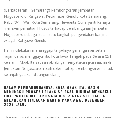
(Beritadaerah – Semarang) Pembongkaran jembatan
Nogososro di Kaligawe, Kecamatan Genuk, Kota Semarang,
Rabu (3/1). Wali Kota Semarang, Hevearita Gunaryanti Rahayu
memberi perhatian khusus terhadap pembangunan Jembatan
Nogososro sebagai salah satu langkah pengendalian banjir di
wilayah Kaligawe-Genuk.
Hal ini dilakukan menanggapi terjadinya genangan air setelah
hujan deras mengguyur ibu kota Jawa Tengah pada Selasa (2/1)
kemarin. Mbak Ita sapaan akrabnya mengatakan jika saat ini di
Jembatan Nogososro masih dalam tahap pembongkaran, untuk
selanjutnya akan dibangun ulang.
DALAM PEMBANGUNANNYA, KATA MBAK ITA, MASIH
MENUNGGU PROSES LELANG SELESAI. DIRINYA MENGAKUI
JIKA PROYEK INI BARU SAJA DIKERJAKAN SETELAH IA
MELAKUKAN TINJAUAN BANJIR PADA AWAL DESEMBER
2023 LALU.
“Memang waktu itu anggaran dan perencanaan baru saat saya