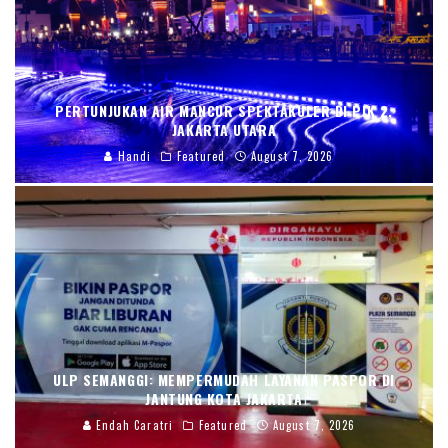
PERTUNJUKAN AIR MANCUR SPEKTAKULER DI PIK 2,
JAKARTA UTARA
Handi
Featured
August 7, 2026
ULP SEMANGGI: MEMPERMUDAH LAYANAN PASPOR DI
JANTUNG KOTA JAKARTA
Endah Caratri
Featured
August 7, 2026