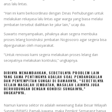
arus lalu lintas.
“Hari ini kami berkoordinasi dengan Dinas Perhubungan untuk
melakukan rekayasa lalu lintas agar warga yang biasa melalui
jembatan tersebut dialihkan ke jalur lain,” ucap dia.
Suwarto menyampaikan, pihaknya akan segera membuka
proses lelang konstruksi jembatan Nogososro agar segera bisa
dipergunakan oleh masyarakat.
“Untuk renovasi kami segera melakukan proses lelang dan
secepatnya melakukan kontruksi,” ungkapnya.
DIRINYA MENAMBAHKAN, SEBETULNYA PROBLEM LAIN
YANG SAMA PENTINGNYA ADALAH SOAL PENDANGKALAN
DAN PENYEMPITAN SUNGAI DI BAWAHNYA. “SEBETULNYA
SELAIN MASALAH JEMBATAN, MASALAH LAINNYA JUGA
BERHUBUNGAN DENGAN KONDISI SUNGAINYA,”
UNGKAPNYA.
Namun karena sektor ini adalah wewenang Balai Besar Wilayah
Sungai (BBWS) Pamali-Juwana, maka Pemkot Semarang hanya