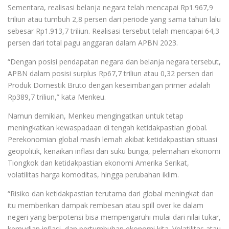
Sementara, realisasi belanja negara telah mencapai Rp1.967,9
triliun atau tumbuh 2,8 persen dari periode yang sama tahun lalu
sebesar Rp1.913,7 triliun. Realisasi tersebut telah mencapai 64,3
persen dari total pagu anggaran dalam APBN 2023.
“Dengan posisi pendapatan negara dan belanja negara tersebut,
APBN dalam posisi surplus Rp67,7 triliun atau 0,32 persen dari
Produk Domestik Bruto dengan keseimbangan primer adalah
Rp389,7 triliun,” kata Menkeu.
Namun demikian, Menkeu mengingatkan untuk tetap
meningkatkan kewaspadaan di tengah ketidakpastian global.
Perekonomian global masih lemah akibat ketidakpastian situasi
geopolitik, kenaikan inflasi dan suku bunga, pelemahan ekonomi
Tiongkok dan ketidakpastian ekonomi Amerika Serikat,
volatilitas harga komoditas, hingga perubahan iklim.
“Risiko dan ketidakpastian terutama dari global meningkat dan
itu memberikan dampak rembesan atau spill over ke dalam
negeri yang berpotensi bisa mempengaruhi mulai dari nilai tukar,
kemudian inflasi, dan pertumbuhan ekonomi kita. Volatilitas atau