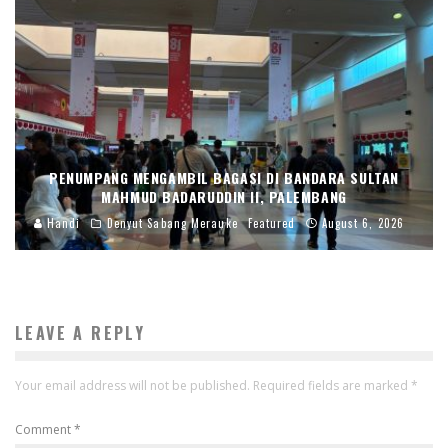
PENUMPANG MENGAMBIL BAGASI DI BANDARA SULTAN
MAHMUD BADARUDDIN II, PALEMBANG
Handi
Denyut Sabang Merauke
Featured
August 6, 2026
LEAVE A REPLY
Your email address will not be published.
Required fields are marked
*
Comment
*