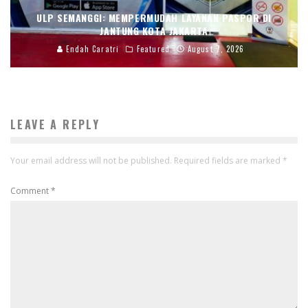
ULP SEMANGGI: MEMPERMUDAH LAYANAN PASPOR DI
JANTUNG KOTA JAKARTA
Endah Caratri
Featured
August 7, 2026
LEAVE A REPLY
Your email address will not be published.
Required fields are marked
*
Comment
*