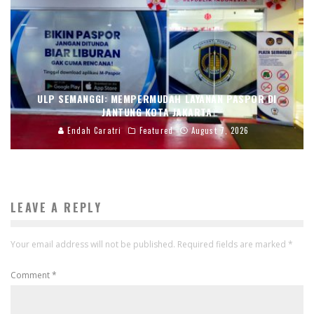
ULP SEMANGGI: MEMPERMUDAH LAYANAN PASPOR DI
JANTUNG KOTA JAKARTA
Endah Caratri
Featured
August 7, 2026
LEAVE A REPLY
Your email address will not be published.
Required fields are marked
*
Comment
*