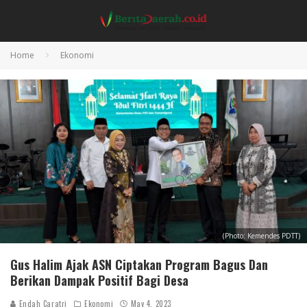
Home
Ekonomi
(Photo: Kemendes PDTT)
Gus Halim Ajak ASN Ciptakan Program Bagus Dan
Berikan Dampak Positif Bagi Desa
Endah Caratri
Ekonomi
May 4, 2023