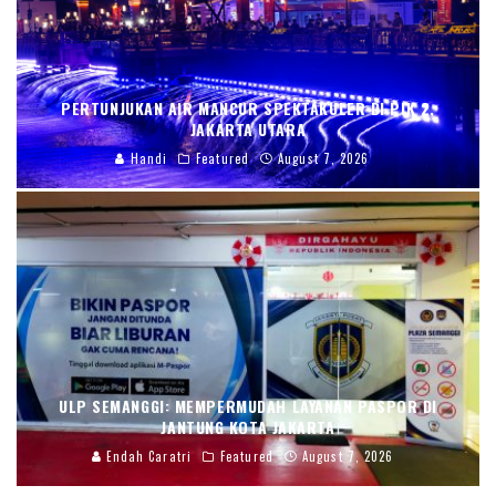
PERTUNJUKAN AIR MANCUR SPEKTAKULER DI PIK 2,
JAKARTA UTARA
Handi
Featured
August 7, 2026
ULP SEMANGGI: MEMPERMUDAH LAYANAN PASPOR DI
JANTUNG KOTA JAKARTA
Endah Caratri
Featured
August 7, 2026