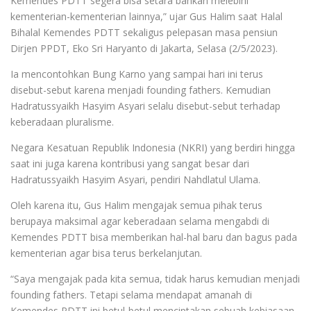
Kemendes PDTT segera bisa setara bahkan melebihi
kementerian-kementerian lainnya,” ujar Gus Halim saat Halal
Bihalal Kemendes PDTT sekaligus pelepasan masa pensiun
Dirjen PPDT, Eko Sri Haryanto di Jakarta, Selasa (2/5/2023).
Ia mencontohkan Bung Karno yang sampai hari ini terus
disebut-sebut karena menjadi founding fathers. Kemudian
Hadratussyaikh Hasyim Asyari selalu disebut-sebut terhadap
keberadaan pluralisme.
Negara Kesatuan Republik Indonesia (NKRI) yang berdiri hingga
saat ini juga karena kontribusi yang sangat besar dari
Hadratussyaikh Hasyim Asyari, pendiri Nahdlatul Ulama.
Oleh karena itu, Gus Halim mengajak semua pihak terus
berupaya maksimal agar keberadaan selama mengabdi di
Kemendes PDTT bisa memberikan hal-hal baru dan bagus pada
kementerian agar bisa terus berkelanjutan.
“Saya mengajak pada kita semua, tidak harus kemudian menjadi
founding fathers. Tetapi selama mendapat amanah di
Kemendes PDTT ini betul-betul menciptakan sebuah kebiasaan