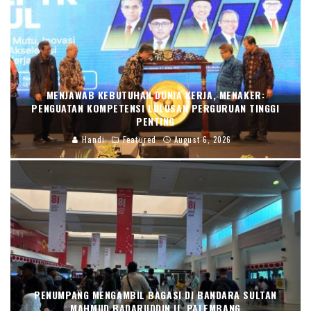
MENJAWAB KEBUTUHAN DUNIA KERJA, MENAKER:
PENGUATAN KOMPETENSI LULUSAN PERGURUAN TINGGI
PENTING
Handi
Featured
August 6, 2026
PENUMPANG MENGAMBIL BAGASI DI BANDARA SULTAN
MAHMUD BADARUDDIN II, PALEMBANG