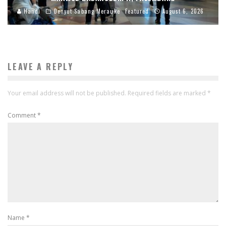
Handi
Denyut Sabang Merauke
Featured
August 6, 2026
LEAVE A REPLY
Your email address will not be published.
Required fields are marked
*
Comment
*
Name
*