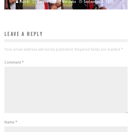
Handi
Denyut Sabang Merauke
September 2, 2022
LEAVE A REPLY
Your email address will not be published.
Required fields are marked
*
Comment
*
Name
*