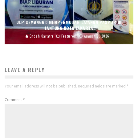
ULP SEMANGGI: MEMPERMUDAH LAYANAN PASPOR DI
JANTUNG KOTA JAKARTA
Endah Caratri
Featured
August 7, 2026
LEAVE A REPLY
Your email address will not be published.
Required fields are marked
*
Comment
*