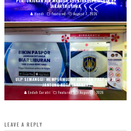
PERTUNJUKAN AIR MANCUR SPEKTAKULER DI PIK 2,
JAKARTA UTARA
Handi
Featured
August 7, 2026
ULP SEMANGGI: MEMPERMUDAH LAYANAN PASPOR DI
JANTUNG KOTA JAKARTA
Endah Caratri
Featured
August 7, 2026
LEAVE A REPLY