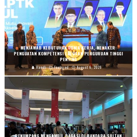
MENJAWAB KEBUTUHAN DUNIA KERJA, MENAKER:
PENGUATAN KOMPETENSI LULUSAN PERGURUAN TINGGI
PENTING
Handi
Featured
August 6, 2026
PENUMPANG MENGAMBIL BAGASI DI BANDARA SULTAN