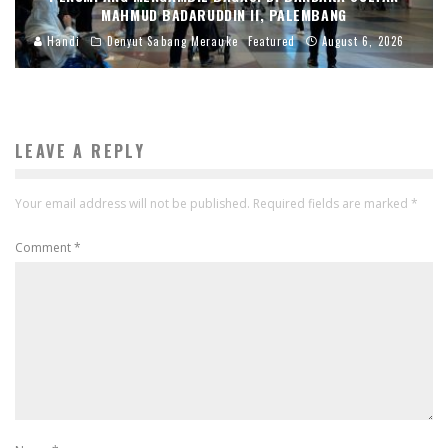
MAHMUD BADARUDDIN II, PALEMBANG
Handi
Denyut Sabang Merauke
Featured
August 6, 2026
LEAVE A REPLY
Your email address will not be published.
Required fields are marked
*
Comment
*