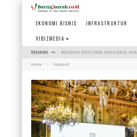
EKONOMI BISNIS
INFRASTRUKTUR
VIBIZMEDIA
MENJAWAB KEBUTUHAN DUNIA KERJA, MEN
BREAKING
PENUMPANG MENGAMBIL BAGASI DI BANDA
Home
Featured
WARGA MEMANCING DI KAWASAN MEGAMA
SUMATERA SEBAGAI MOTOR UTAMA INDUS