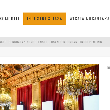
KOMODITI
INDUSTRI & JASA
WISATA NUSANTARA
AKER: PENGUATAN KOMPETENSI LULUSAN PERGURUAN TINGGI PENTING
RA SULTAN MAHMUD BADARUDDIN II, PALEMBANG
S, MANADO
TRI KEHUTANAN INDONESIA
I