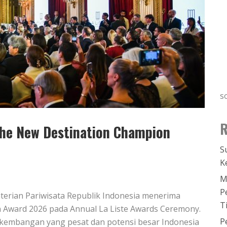
s
R
The New Destination Champion
S
K
M
P
nterian Pariwisata Republik Indonesia menerima
T
Award 2026 pada Annual La Liste Awards Ceremony.
P
kembangan yang pesat dan potensi besar Indonesia