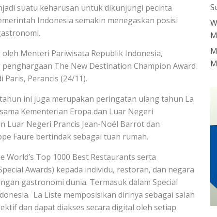
S
enjadi suatu keharusan untuk dikunjungi pecinta
Pemerintah Indonesia semakin menegaskan posisi
W
gastronomi.
M
M
oleh Menteri Pariwisata Republik Indonesia,
M
g penghargaan The New Destination Champion Award
Paris, Perancis (24/11).
tahun ini juga merupakan peringatan ulang tahun La
bersama Kementerian Eropa dan Luar Negeri
n Luar Negeri Prancis Jean-Noël Barrot dan
ippe Faure bertindak sebagai tuan rumah.
e World’s Top 1000 Best Restaurants serta
cial Awards) kepada individu, restoran, dan negara
angan gastronomi dunia. Termasuk dalam Special
donesia. La Liste memposisikan dirinya sebagai salah
ktif dan dapat diakses secara digital oleh setiap