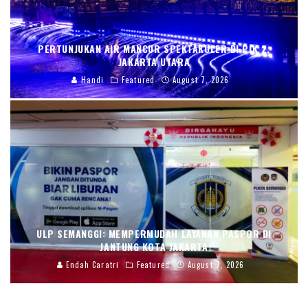
PERTUNJUKAN AIR MANCUR SPEKTAKULER DI PIK 2,
JAKARTA UTARA
Handi
Featured
August 7, 2026
ULP SEMANGGI: MEMPERMUDAH LAYANAN PASPOR DI
JANTUNG KOTA JAKARTA
Endah Caratri
Featured
August 7, 2026