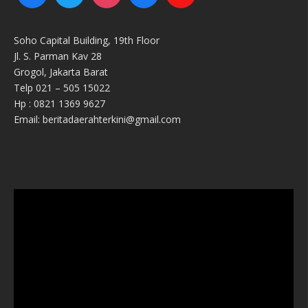
Soho Capital Building, 19th Floor
Jl. S. Parman Kav 28
Grogol, Jakarta Barat
Telp 021 – 505 15022
Hp : 0821 1369 9627
Email: beritadaerahterkini@gmail.com