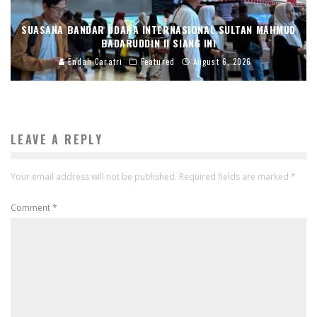
SUASANA BANDAR UDARA INTERNASIONAL SULTAN MAHMUD
BADARUDDIN II SIANG INI
Endah Caratri
Featured
August 6, 2026
LEAVE A REPLY
Your email address will not be published.
Required fields are marked
*
Comment
*