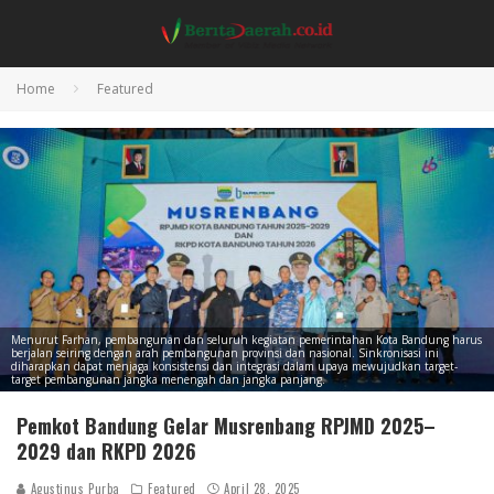
Home
Featured
Menurut Farhan, pembangunan dan seluruh kegiatan pemerintahan Kota Bandung harus
berjalan seiring dengan arah pembangunan provinsi dan nasional. Sinkronisasi ini
diharapkan dapat menjaga konsistensi dan integrasi dalam upaya mewujudkan target-
target pembangunan jangka menengah dan jangka panjang.
Pemkot Bandung Gelar Musrenbang RPJMD 2025–
2029 dan RKPD 2026
Agustinus Purba
Featured
April 28, 2025