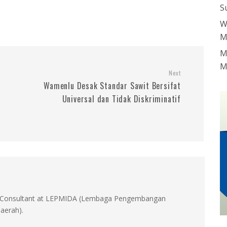
S
W
M
M
M
Next
Wamenlu Desak Standar Sawit Bersifat
Universal dan Tidak Diskriminatif
id, Consultant at LEPMIDA (Lembaga Pengembangan
aerah).