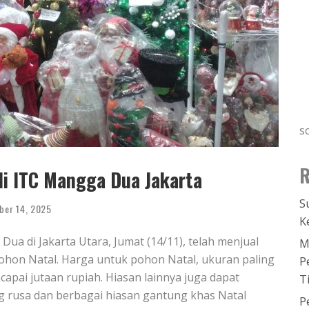
s
R
di ITC Mangga Dua Jakarta
S
ber 14, 2025
K
ua di Jakarta Utara, Jumat (14/11), telah menjual
M
ohon Natal. Harga untuk pohon Natal, ukuran paling
P
capai jutaan rupiah. Hiasan lainnya juga dapat
T
g rusa dan berbagai hiasan gantung khas Natal
P