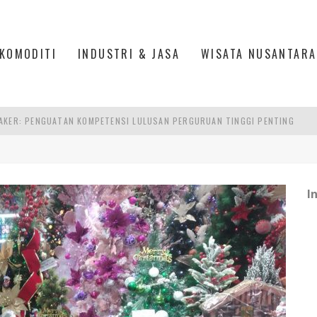
KOMODITI
INDUSTRI & JASA
WISATA NUSANTARA
AKER: PENGUATAN KOMPETENSI LULUSAN PERGURUAN TINGGI PENTING
RA SULTAN MAHMUD BADARUDDIN II, PALEMBANG
S, MANADO
TRI KEHUTANAN INDONESIA
I