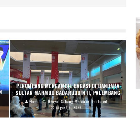
PENUMPANG MENGAMBIL BAGASI DI BANDARA
N
SULTAN MAHMUD BADARUDDIN II, PALEMBANG
Handi
Denyut Sabang Merauke
Featured
August 6, 2026