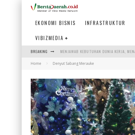
EKONOMI BISNIS
INFRASTRUKTUR
VIBIZMEDIA
MENJAWAB KEBUTUHAN DUNIA KERJA, MEN
BREAKING
PENUMPANG MENGAMBIL BAGASI DI BANDA
Home
Denyut Sabang Merauke
WARGA MEMANCING DI KAWASAN MEGAMA
SUMATERA SEBAGAI MOTOR UTAMA INDUS