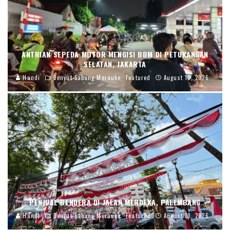
ANTRIAN SEPEDA MOTOR MENGISI BBM DI PETUKANGAN
SELATAN, JAKARTA
Handi
Denyut Sabang Merauke
Featured
August 10, 2026
PENJUAL BENDERA DI JALAN MERDEKA, PALEMBANG
Handi
Denyut Sabang Merauke
Featured
August 10, 2026