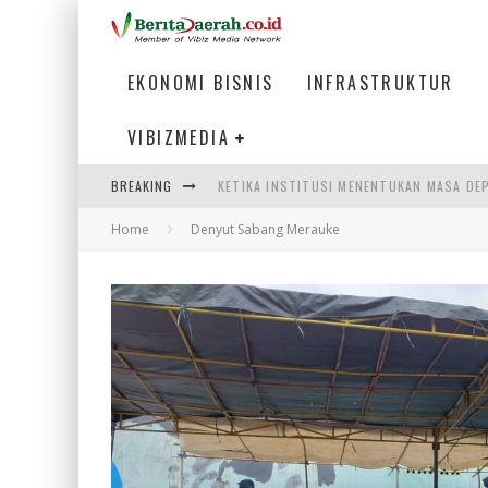
EKONOMI BISNIS
INFRASTRUKTUR
VIBIZMEDIA
BREAKING
KETIKA INSTITUSI MENENTUKAN MASA DE
Home
Denyut Sabang Merauke
PERTUNJUKAN AIR MANCUR SPEKTAKULER 
ULP SEMANGGI: MEMPERMUDAH LAYANAN P
BAKMI PANGSIT AYAM, KULINER LEGENDAR