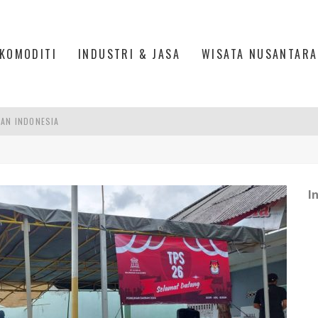
KOMODITI
INDUSTRI & JASA
WISATA NUSANTARA
PAN INDONESIA
DI PIK 2, JAKARTA UTARA
ASPOR DI JANTUNG KOTA JAKARTA
I
IS DI PASAR BARU JAKARTA