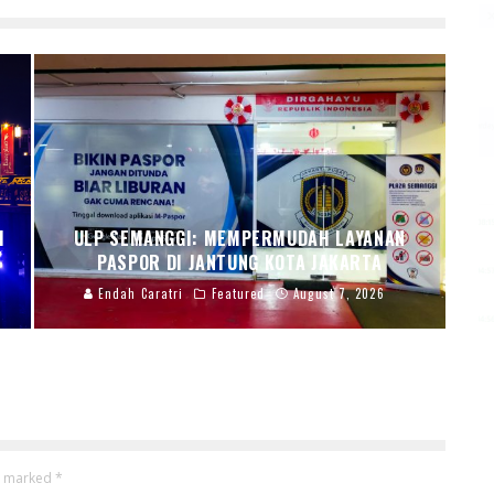
I
ULP SEMANGGI: MEMPERMUDAH LAYANAN
PASPOR DI JANTUNG KOTA JAKARTA
Endah Caratri
Featured
August 7, 2026
re marked
*