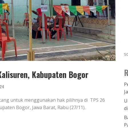
s
R
Kalisuren, Kabupaten Bogor
P
024
J
tang untuk menggunakan hak pilihnya di TPS 26
U
upaten Bogor, Jawa Barat, Rabu (27/11).
d
B
P